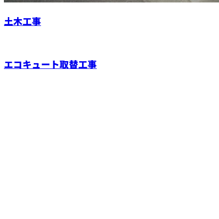
土木工事
エコキュート取替工事
お問い合わせ
お電話でのお問い合わせ
084-924-5785
森重建設株式会
社
受付／8：30～17：00 ※営業電話お断り