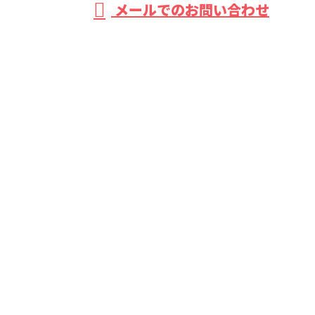
メールでのお問い合わせ
ホーム
業務案内
施工実績
会社概要
ブログ
お問い合わせ
サイトマップ
森重建設株式会社
〒721-0971
広島県福山市蔵王町4丁目8番1号
Googleマップで確認する
TEL／FAX：084-924-5785